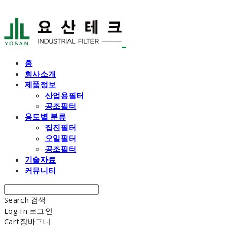
홈
회사소개
제품정보
산업용필터
공조필터
용도별 분류
집진필터
오일필터
공조필터
기술자료
커뮤니티
Search
검색
Log In
로그인
Cart
장바구니