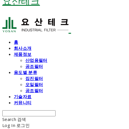
요산테크
홈
회사소개
제품정보
산업용필터
공조필터
용도별 분류
집진필터
오일필터
공조필터
기술자료
커뮤니티
Search
검색
Log In
로그인