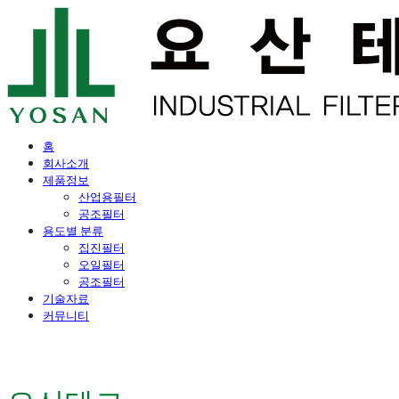
홈
회사소개
제품정보
산업용필터
공조필터
용도별 분류
집진필터
오일필터
공조필터
기술자료
커뮤니티